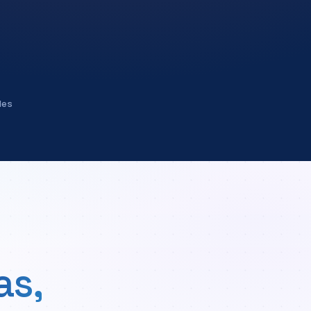
des
as,