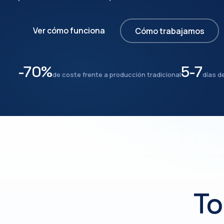
Ver cómo funciona
Cómo trabajamos
-70%
5-7
de coste frente a producción tradicional
días d
To