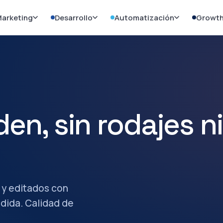
arketing
Desarrollo
Automatización
Growt
en, sin rodajes ni
 y editados con
edida. Calidad de