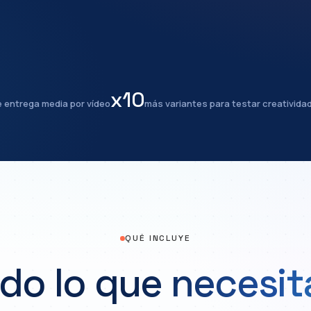
x10
e entrega media por vídeo
más variantes para testar creativida
QUÉ INCLUYE
do lo que necesit