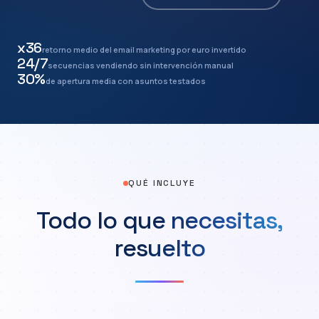
x36
retorno medio del email marketing por euro invertido
24/7
secuencias vendiendo sin intervención manual
30%
de apertura media con asuntos testados
QUÉ INCLUYE
Todo lo que necesitas,
resuelto