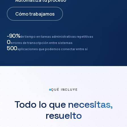
Automatiza tu proceso
Cómo trabajamos
-90%
de tiempo en tareas administrativas repetitivas
0
errores de transcripción entre sistemas
500
aplicaciones que podemos conectar entre sí
QUÉ INCLUYE
Todo lo que necesitas,
resuelto